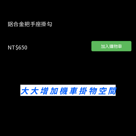
鋁合金把手座掛勾
加入購物車
NT$650
各式檔車 , 外露把車皆適用
讓東西掛車把上不會滑來滑去
大 大 增 加 機 車 掛 物 空 間