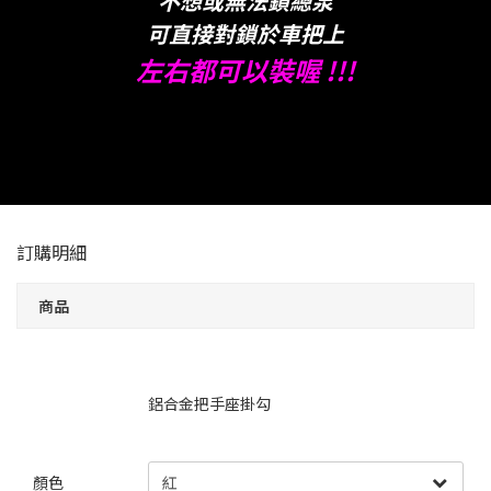
不想或無法鎖總泵
可直接對鎖於車把上
左右都可以裝喔 !!!
訂購明細
商品
鋁合金把手座掛勾
顏色