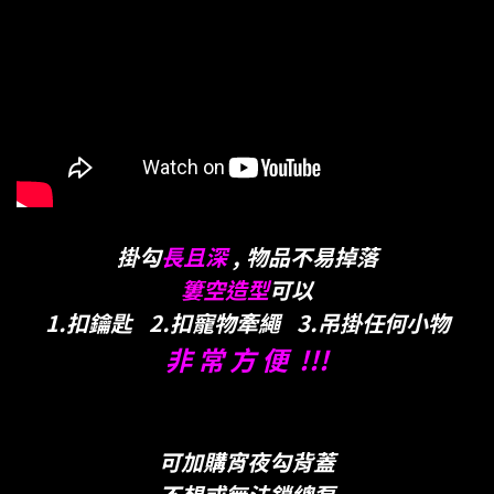
掛勾
長且深
, 物品不易掉落
簍空造型
可以
1.扣鑰匙 2.扣寵物牽繩 3.吊掛任何小物
非 常 方 便 !!!
可加購宵夜勾背蓋