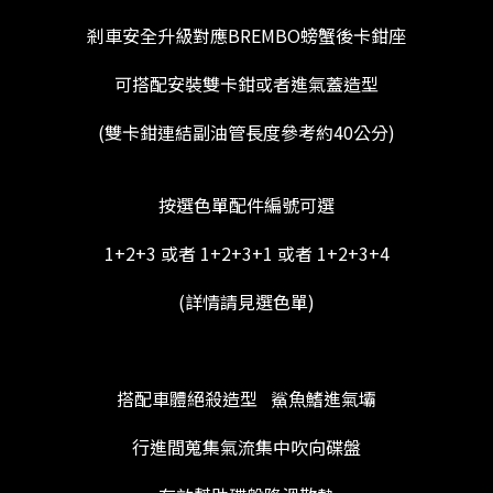
剎車安全升級對應BREMBO螃蟹後卡鉗座
可搭配安裝雙卡鉗或者進氣蓋造型
(雙卡鉗連結副油管長度參考約40公分)
按選色單配件編號可選
1+2+3 或者 1+2+3+1 或者 1+2+3+4
(詳情請見選色單)
搭配車體絕殺造型 鯊魚鰭進氣壩
行進間蒐集氣流集中吹向碟盤