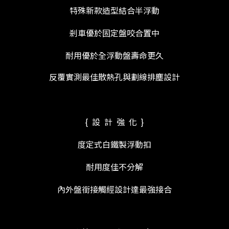
特殊新款造型結合半浮動
剎車優於固定盤咬合置中
耐用優於全浮動盤壽命更久
反覆實測最佳散熱孔與劃線排塵設計
{ 設 計 強 化 }
度定式白鐵製浮動扣
耐用度佳不分解
內外盤銜接觸經設計達最強接合