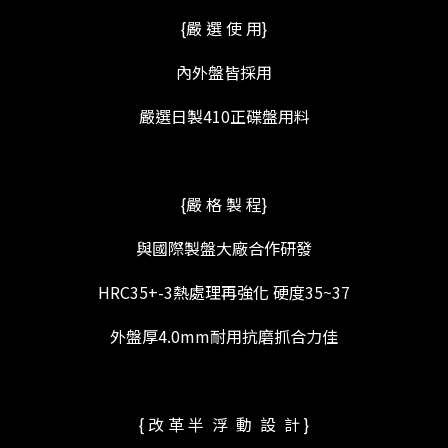
{嚴 選 使 用}
內外盤皆採用
嚴選日製410正碟盤用料
{嚴 格 製 程}
與國際製盤大廠合作研發
HRC35+-3熱處理再強化 硬度35~37
外盤厚4.0mm耐用抗磨抓合力佳
{ 改 革 半 浮 動 設 計 }