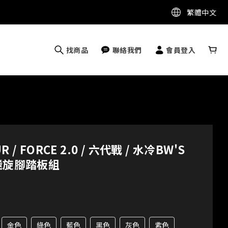
繁體中文
找商品
聯絡我們
會員登入
 / FORCE 2.0 / 六代戰 / 水冷BW'S
移飛旋腳踏板組
金色
綠色
藍色
黑色
灰色
紫色