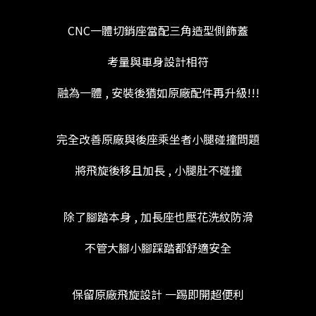
CNC一體切銷座當配三角造型側飾蓋
考量與車身設計相符
融為一體 , 安裝後猶如原廠配件再升級!!!
完全改善原廠與後座乘坐者小腿碰撞問題
將飛旋後移且加長 , 小腿肚不碰撞
除了腳踏本身 , 加長座也壓花洗紋防滑
不管大腳小腳踩踏都舒適安全
保留原廠飛旋設計 一踢即開超便利