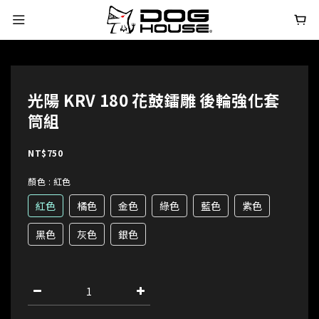
光陽 KRV 180 花鼓鐳雕 後輪強化套
筒組
NT$750
顏色
: 紅色
紅色
橘色
金色
綠色
藍色
紫色
黑色
灰色
銀色