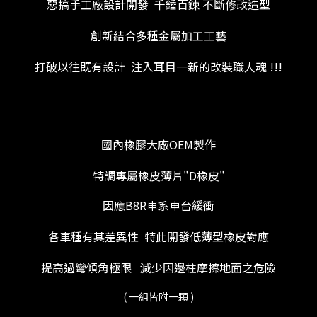
惡搞手工廠設計開發 千錘百鍊 不斷修改造型
創新結合多種金屬加工工藝
打破以往既有設計 注入耳目一新的改裝職人魂 !!!
國內橡膠大廠OEM製作
特調專屬橡皮薄片"D橡皮"
因應B8R車系車台緩衝
各車種有其差異性 特此開發低薄型橡皮對應
提高過彎傾角極限 減少因邊柱摩擦地面之危險
( 一組皆附一顆 )